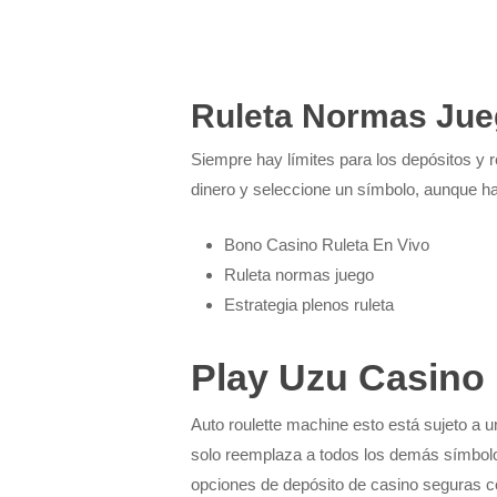
Ruleta Normas Ju
Hit enter to search or ESC to close
Siempre hay límites para los depósitos y 
dinero y seleccione un símbolo, aunque h
Bono Casino Ruleta En Vivo
Ruleta normas juego
Estrategia plenos ruleta
Play Uzu Casino 
Auto roulette machine esto está sujeto a 
solo reemplaza a todos los demás símbolos
opciones de depósito de casino seguras co