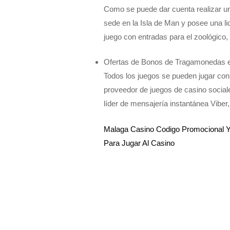
Como se puede dar cuenta realizar un 
sede en la Isla de Man y posee una l
juego con entradas para el zoológico,
Ofertas de Bonos de Tragamonedas e
Todos los juegos se pueden jugar con 
proveedor de juegos de casino social
líder de mensajería instantánea Viber,
Malaga Casino Codigo Promocional 
Para Jugar Al Casino