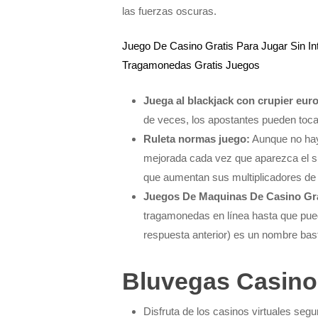
las fuerzas oscuras.
Juego De Casino Gratis Para Jugar Sin In
Tragamonedas Gratis Juegos
Juega al blackjack con crupier euro
de veces, los apostantes pueden toca
Ruleta normas juego:
Aunque no hay 
mejorada cada vez que aparezca el sím
que aumentan sus multiplicadores de
Juegos De Maquinas De Casino Gra
tragamonedas en línea hasta que pueda
respuesta anterior) es un nombre bast
Bluvegas Casino 
Disfruta de los casinos virtuales segu