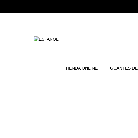
Skip
to
main
content
TIENDA ONLINE
GUANTES DE