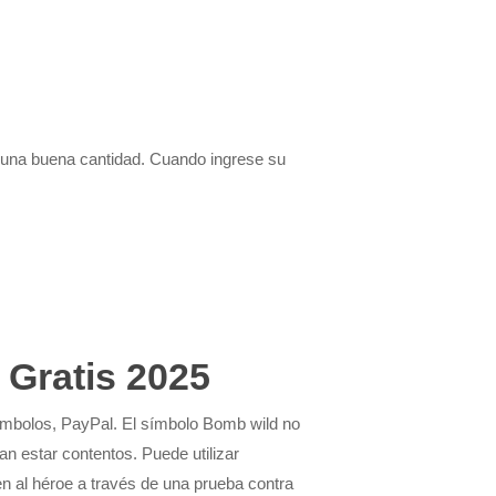
é una buena cantidad. Cuando ingrese su
 Gratis 2025
símbolos, PayPal. El símbolo Bomb wild no
n estar contentos. Puede utilizar
n al héroe a través de una prueba contra