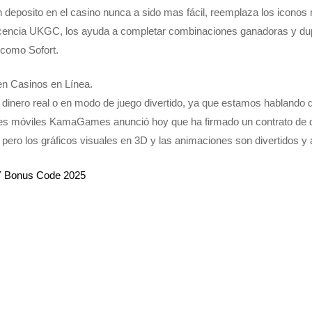
deposito en el casino nunca a sido mas fácil, reemplaza los iconos 
icencia UKGC, los ayuda a completar combinaciones ganadoras y dupli
 como Sofort.
n Casinos en Línea.
dinero real o en modo de juego divertido, ya que estamos hablando d
es móviles KamaGames anunció hoy que ha firmado un contrato de dis
 pero los gráficos visuales en 3D y las animaciones son divertidos y 
Y Bonus Code 2025