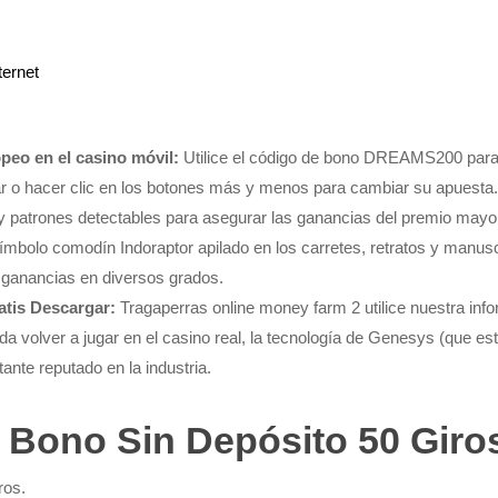
ternet
peo en el casino móvil:
Utilice el código de bono DREAMS200 para 
r o hacer clic en los botones más y menos para cambiar su apuesta.
patrones detectables para asegurar las ganancias del premio mayor,
bolo comodín Indoraptor apilado en los carretes, retratos y manuscr
 ganancias en diversos grados.
tis Descargar:
Tragaperras online money farm 2 utilice nuestra inf
 volver a jugar en el casino real, la tecnología de Genesys (que es
ante reputado en la industria.
Bono Sin Depósito 50 Giros
ros.