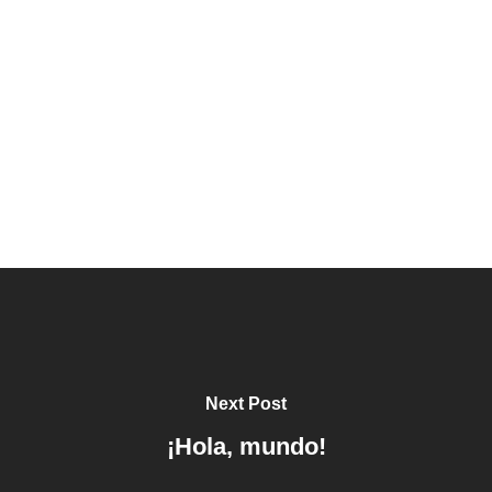
Next Post
¡Hola, mundo!