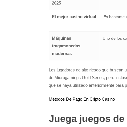
2025
El mejor casino virtual
Es bastante ú
Máquinas
Uno de los ca
tragamonedas
modernas
Los jugadores de alto riesgo que buscan u
de Microgamings Gold Series, pero incluso 
que se haya utilizado anteriormente para 
Métodos De Pago En Cripto Casino
Juega juegos de c