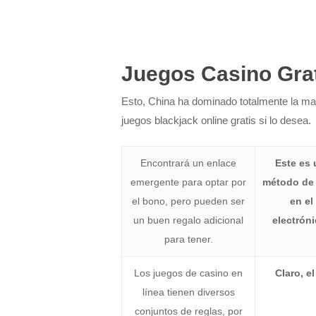
Juegos Casino Gra
Esto, China ha dominado totalmente la may
juegos blackjack online gratis si lo desea.
Hit enter to search or ESC to close
Encontrará un enlace
Este es 
emergente para optar por
método de b
el bono, pero pueden ser
en el
un buen regalo adicional
electrón
para tener.
Los juegos de casino en
Claro, e
línea tienen diversos
conjuntos de reglas, por