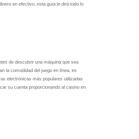
ero en efectivo, esta guía le dirá todo lo
antes de descubrir una máquina que sea
ean la comodidad del juego en línea, es
ras electrónicas más populares utilizadas
ficar su cuenta proporcionando al casino en