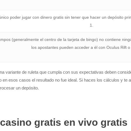
nico poder jugar con dinero gratis sin tener que hacer un depósito pri
1.
mpos (generalmente el centro de la tarjeta de bingo) no contiene nin
los apostantes pueden acceder a él con Oculus Rift o
na variante de ruleta que cumpla con sus expectativas deben consider
en esos casos el resultado no fue ideal. Si haces los cálculos y te a
procesar un depósito.
asino gratis en vivo gratis