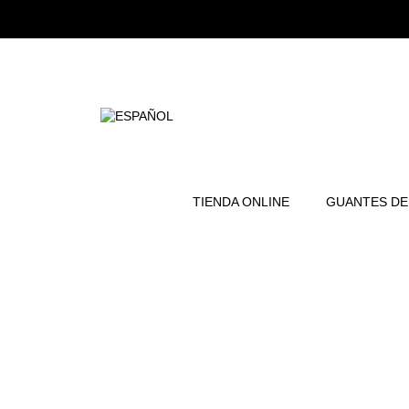
Skip
to
main
content
TIENDA ONLINE
GUANTES DE