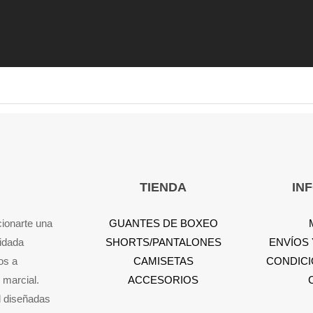
TIENDA
IN
cionarte una
GUANTES DE BOXEO
idada
SHORTS/PANTALONES
ENVÍOS
os a
CAMISETAS
CONDIC
 marcial.
ACCESORIOS
d diseñadas