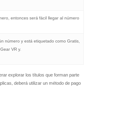
mero, entonces será fácil llegar al número
gún número y está etiquetado como Gratis,
 Gear VR y.
ar explorar los títulos que forman parte
plicas, deberá utilizar un método de pago